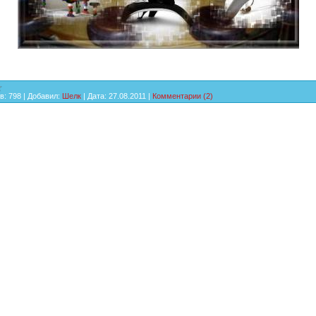
в:
798
|
Добавил:
Шелк
|
Дата:
27.08.2011
|
Комментарии (2)