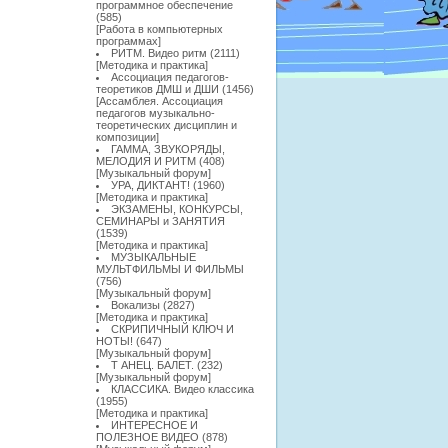
программное обеспечение
(585)
[
Работа в компьютерных
программах
]
РИТМ. Видео ритм
(2111)
[
Методика и практика
]
Ассоциация педагогов-
теоретиков ДМШ и ДШИ
(1456)
[
Ассамблея. Ассоциация
педагогов музыкально-
теоретических дисциплин и
композиции
]
ГАММА, ЗВУКОРЯДЫ,
МЕЛОДИЯ И РИТМ
(408)
[
Музыкальный форум
]
УРА, ДИКТАНТ!
(1960)
[
Методика и практика
]
ЭКЗАМЕНЫ, КОНКУРСЫ,
СЕМИНАРЫ и ЗАНЯТИЯ
(1539)
[
Методика и практика
]
МУЗЫКАЛЬНЫЕ
МУЛЬТФИЛЬМЫ И ФИЛЬМЫ
(756)
[
Музыкальный форум
]
Вокализы
(2827)
[
Методика и практика
]
СКРИПИЧНЫЙ КЛЮЧ И
НОТЫ!
(647)
[
Музыкальный форум
]
Т АНЕЦ. БАЛЕТ.
(232)
[
Музыкальный форум
]
КЛАССИКА. Видео классика
(1955)
[
Методика и практика
]
ИНТЕРЕСНОЕ И
ПОЛЕЗНОЕ ВИДЕО
(878)