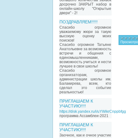
большого количества заявок
досрочно ЗАКРЫТ набор в
онлайн-школу "Открытые
двери" - 2!
ПОЗДРАВЛЯЕМ!!!!!
Спасибо огромное
уважаемому жюри за такую
высокую оценку моих
поисков!
Просмотро
Спасибо огромное Татьяне
Анатольевне за возможность
встречи и общения с
единомышленниками,
возможность учиться и нести
лучшее в свои школы!
Спасибо огромное
организаторам,
администрации школы им.
Балакирева, всем, кто
сделал это событие
реальностью!
ПРИГЛАШАЕМ К
УЧАСТИЮ!!!!
https://disk.yandex.ru/i/uYWikrCnppbfgg
программа Ассамблеи-2021
ПРИГЛАШАЕМ К
УЧАСТИЮ!!!!
Заочное, как и очное участие