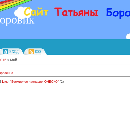
Боровик
ВХОД
RSS
2016
»
Май
кресенье
3
Цикл "Всемирное наследие ЮНЕСКО"
(2)