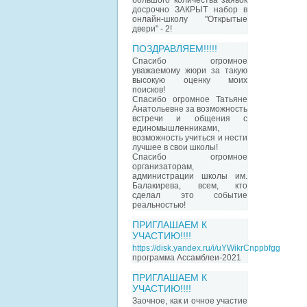
большого количества заявок
досрочно ЗАКРЫТ набор в
онлайн-школу "Открытые
двери" - 2!
ПОЗДРАВЛЯЕМ!!!!!
Спасибо огромное
уважаемому жюри за такую
высокую оценку моих
поисков!
Спасибо огромное Татьяне
Анатольевне за возможность
встречи и общения с
единомышленниками,
возможность учиться и нести
лучшее в свои школы!
Спасибо огромное
организаторам,
администрации школы им.
Балакирева, всем, кто
сделал это событие
реальностью!
ПРИГЛАШАЕМ К
УЧАСТИЮ!!!!
https://disk.yandex.ru/i/uYWikrCnppbfgg
программа Ассамблеи-2021
ПРИГЛАШАЕМ К
УЧАСТИЮ!!!!
Заочное, как и очное участие