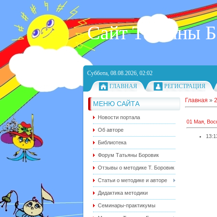
Сайт Татьяны 
Суббота, 08.08.2026, 02:02
ГЛАВНАЯ
РЕГИСТРАЦИЯ
Главная
»
МЕНЮ САЙТА
Новости портала
01 Мая, Вос
Об авторе
13:1
Библиотека
Форум Татьяны Боровик
Отзывы о методике Т. Боровик
Статьи о методике и авторе
Дидактика методики
Семинары-практикумы