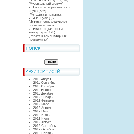
ПОЛЕЗНОЕ ВИДЕО
(878)
[
Музыкальный форум
]
Развитие гармонического
слуха
(526)
[
Методика и практика
]
А.И. Рубец
(6)
[
История сольфеджио во
времени и лицах
]
Видео-редакторы и
конвертеры
(195)
[
Работа в компьютерных
программах
]
ПОИСК
АРХИВ ЗАПИСЕЙ
2011 Август
2011 Сентябрь
2011 Октябрь
2011 Ноябрь
2011 Декабрь
2012 Январь
2012 Февраль
2012 Март
2012 Апрель
2012 Май
2012 Июнь
2012 Июль
2012 Август
2012 Сентябрь
2012 Октябрь
2012 Ноябрь