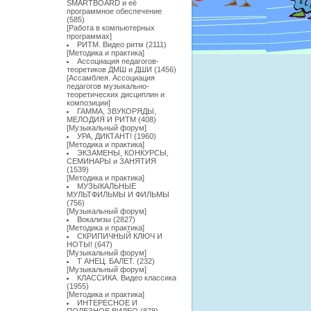
SMARTBOARD и её
программное обеспечение
(585)
[
Работа в компьютерных
программах
]
РИТМ. Видео ритм
(2111)
[
Методика и практика
]
Ассоциация педагогов-
теоретиков ДМШ и ДШИ
(1456)
[
Ассамблея. Ассоциация
педагогов музыкально-
теоретических дисциплин и
композиции
]
ГАММА, ЗВУКОРЯДЫ,
МЕЛОДИЯ И РИТМ
(408)
[
Музыкальный форум
]
УРА, ДИКТАНТ!
(1960)
[
Методика и практика
]
ЭКЗАМЕНЫ, КОНКУРСЫ,
СЕМИНАРЫ и ЗАНЯТИЯ
(1539)
[
Методика и практика
]
МУЗЫКАЛЬНЫЕ
МУЛЬТФИЛЬМЫ И ФИЛЬМЫ
(756)
[
Музыкальный форум
]
Вокализы
(2827)
[
Методика и практика
]
СКРИПИЧНЫЙ КЛЮЧ И
НОТЫ!
(647)
[
Музыкальный форум
]
Т АНЕЦ. БАЛЕТ.
(232)
[
Музыкальный форум
]
КЛАССИКА. Видео классика
(1955)
[
Методика и практика
]
ИНТЕРЕСНОЕ И