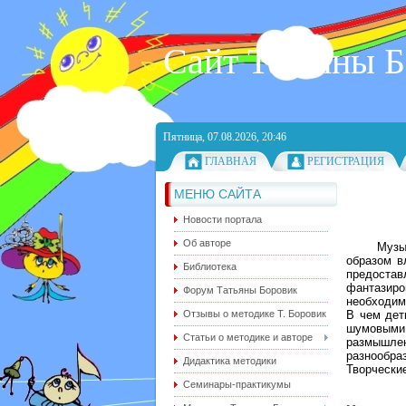
Сайт Татьяны 
Пятница, 07.08.2026, 20:46
ГЛАВНАЯ
РЕГИСТРАЦИЯ
МЕНЮ САЙТА
Новости портала
Об авторе
Музыка, 
образом в
Библиотека
предоста
фантазиро
Форум Татьяны Боровик
необходим
Отзывы о методике Т. Боровик
В чем дет
шумовыми
Статьи о методике и авторе
размышлен
разнообра
Дидактика методики
Творчески
Семинары-практикумы