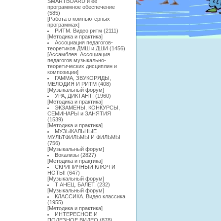
SMARTBOARD и её
программное обеспечение
(585)
[
Работа в компьютерных
программах
]
РИТМ. Видео ритм
(2111)
[
Методика и практика
]
Ассоциация педагогов-
теоретиков ДМШ и ДШИ
(1456)
[
Ассамблея. Ассоциация
педагогов музыкально-
теоретических дисциплин и
композиции
]
ГАММА, ЗВУКОРЯДЫ,
МЕЛОДИЯ И РИТМ
(408)
[
Музыкальный форум
]
УРА, ДИКТАНТ!
(1960)
[
Методика и практика
]
ЭКЗАМЕНЫ, КОНКУРСЫ,
СЕМИНАРЫ и ЗАНЯТИЯ
(1539)
[
Методика и практика
]
МУЗЫКАЛЬНЫЕ
МУЛЬТФИЛЬМЫ И ФИЛЬМЫ
(756)
[
Музыкальный форум
]
Вокализы
(2827)
[
Методика и практика
]
СКРИПИЧНЫЙ КЛЮЧ И
НОТЫ!
(647)
[
Музыкальный форум
]
Т АНЕЦ. БАЛЕТ.
(232)
[
Музыкальный форум
]
КЛАССИКА. Видео классика
(1955)
[
Методика и практика
]
ИНТЕРЕСНОЕ И
ПОЛЕЗНОЕ ВИДЕО
(878)