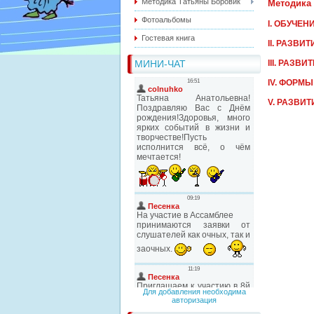
Методика Татьяны Боровик
Методика
Фотоальбомы
I. ОБУЧЕ
Гостевая книга
II. РАЗВИ
МИНИ-ЧАТ
III. РАЗ
IV. ФОРМ
V. РАЗВИ
Для добавления необходима
авторизация