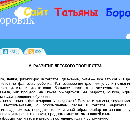
Боровик
ВХОД
RSS
V. РАЗВИТИЕ ДЕТСКОГО ТВОРЧЕСТВА
пение, разнообразие текстов, движение, ритм — все это самым де
лияют на фантазию ребенка. Фантазирование дает импульс к познани
вляет детям и достаточно большое поле для эксперимента. К
вание, как процесс, не может обходиться без радости, юмора, иг
ые составляющие обучения.
и могут начать фантазировать на уроках? Работа с ритмом, звучащим
 инструментами, с оформлением песен и текстов образной п
ие над тем как передать тот или иной образ, выбор интонации — 
зные
и интересные формы, предлагаемые детям в нашей книге.
е формы, как и весь материл, постепенно идут к усложнению.