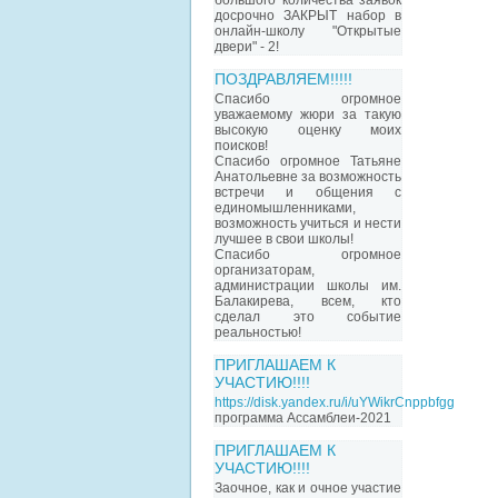
большого количества заявок
досрочно ЗАКРЫТ набор в
онлайн-школу "Открытые
двери" - 2!
ПОЗДРАВЛЯЕМ!!!!!
Спасибо огромное
уважаемому жюри за такую
высокую оценку моих
поисков!
Спасибо огромное Татьяне
Анатольевне за возможность
встречи и общения с
единомышленниками,
возможность учиться и нести
лучшее в свои школы!
Спасибо огромное
организаторам,
администрации школы им.
Балакирева, всем, кто
сделал это событие
реальностью!
ПРИГЛАШАЕМ К
УЧАСТИЮ!!!!
https://disk.yandex.ru/i/uYWikrCnppbfgg
программа Ассамблеи-2021
ПРИГЛАШАЕМ К
УЧАСТИЮ!!!!
Заочное, как и очное участие