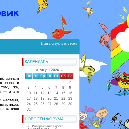
Приветствую Вас
,
Гость
КАЛЕНДАРЬ
«
Август 2026
»
Пн
Вт
Ср
Чт
Пт
Сб
Вс
йственным
1
2
ю нового и
 тому же,
3
4
5
6
7
8
9
ры — а это
10
11
12
13
14
15
16
17
18
19
20
21
22
23
и жестами,
24
25
26
27
28
29
30
ластикой,
достаточно
31
НОВОСТИ ФОРУМА
Интерактивная доска