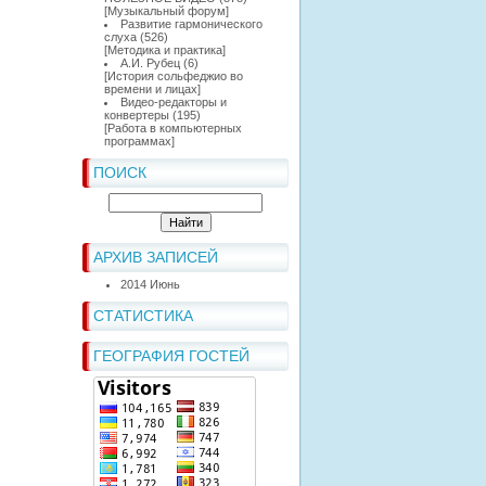
[
Музыкальный форум
]
Развитие гармонического
слуха
(526)
[
Методика и практика
]
А.И. Рубец
(6)
[
История сольфеджио во
времени и лицах
]
Видео-редакторы и
конвертеры
(195)
[
Работа в компьютерных
программах
]
ПОИСК
АРХИВ ЗАПИСЕЙ
2014 Июнь
СТАТИСТИКА
ГЕОГРАФИЯ ГОСТЕЙ