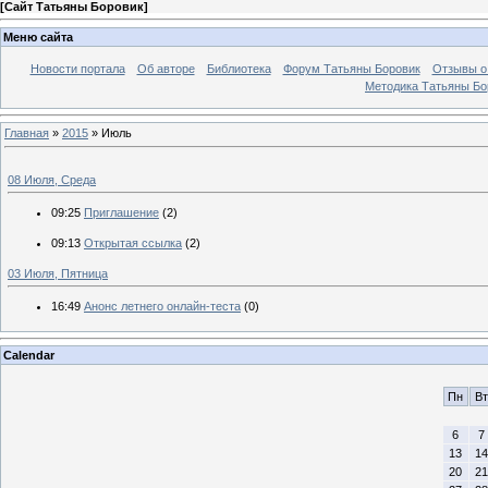
[
Сайт Татьяны Боровик
]
Меню сайта
Новости портала
Об авторе
Библиотека
Форум Татьяны Боровик
Отзывы о 
Методика Татьяны Бо
Главная
»
2015
»
Июль
08 Июля, Среда
09:25
Приглашение
(2)
09:13
Открытая ссылка
(2)
03 Июля, Пятница
16:49
Анонс летнего онлайн-теста
(0)
Calendar
Пн
Вт
6
7
13
14
20
21