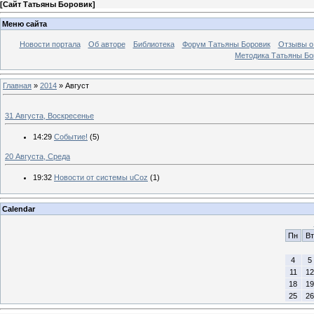
[
Сайт Татьяны Боровик
]
Меню сайта
Новости портала
Об авторе
Библиотека
Форум Татьяны Боровик
Отзывы о 
Методика Татьяны Бо
Главная
»
2014
»
Август
31 Августа, Воскресенье
14:29
Событие!
(5)
20 Августа, Среда
19:32
Новости от системы uCoz
(1)
Calendar
Пн
Вт
4
5
11
12
18
19
25
26