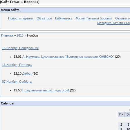
[
Сайт Татьяны Боровик
]
Меню сайта
Новости портала
Об авторе
Библиотека
Форум Татьяны Боровик
Отзывы о 
Методика Татьяны Бо
Главная
»
2015
»
Ноябрь
16 Ноября, Понедельник
18:01
А. Наумова. Цикл вокализов "Всемирное наследие ЮНЕСКО"
(20)
13 Ноября, Пятница
12:10
Дебют
(10)
07 Ноября, Суббота
12:56
Поздравляем наших педагогов!
(22)
Calendar
Пн
Вт
2
3
9
10