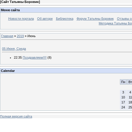
[
Сайт Татьяны Боровик
]
Меню сайта
Новости портала
Об авторе
Библиотека
Форум Татьяны Боровик
Отзывы о 
Методика Татьяны Бо
Главная
»
2019
»
Июнь
05 Июня, Среда
22:35
Поздравляем!!!!
(8)
Calendar
Пн
Вт
3
4
10
11
17
18
24
25
Полная версия сайта