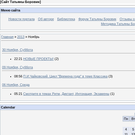
[
Сайт Татьяны Боровик
]
Меню сайта
Новости портала
Об авторе
Библиотека
Форум Татьяны Боровик
Отзывы о 
Методика Татьяны Бо
Главная
»
2013
»
Ноябрь
30 Ноября, Суббота
22:21
НОВЫЕ ПРОЕКТЫ!
(2)
09 Ноября, Суббота
08:56
П.И.Чайковский. Цикл "Времена года" в теме Классика
(3)
06 Ноября, Среда
05:21
Смотрите в темах Ритм, Диктант, Интонация, Экзамены
(1)
Calendar
Пн
Вт
4
5
11
12