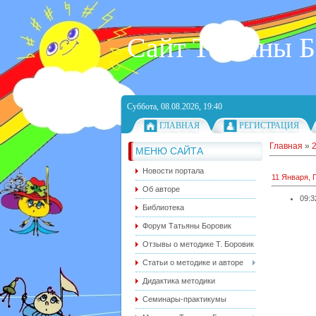
Сайт Татьяны 
Суббота, 08.08.2026, 19:40
ГЛАВНАЯ
РЕГИСТРАЦИЯ
Главная
»
МЕНЮ САЙТА
Новости портала
11 Января, 
Об авторе
09:3
Библиотека
Форум Татьяны Боровик
Отзывы о методике Т. Боровик
Статьи о методике и авторе
Дидактика методики
Семинары-практикумы