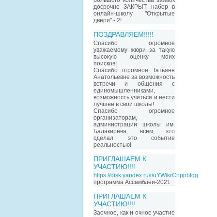
большого количества заявок
досрочно ЗАКРЫТ набор в
онлайн-школу "Открытые
двери" - 2!
ПОЗДРАВЛЯЕМ!!!!!
Спасибо огромное
уважаемому жюри за такую
высокую оценку моих
поисков!
Спасибо огромное Татьяне
Анатольевне за возможность
встречи и общения с
единомышленниками,
возможность учиться и нести
лучшее в свои школы!
Спасибо огромное
организаторам,
администрации школы им.
Балакирева, всем, кто
сделал это событие
реальностью!
ПРИГЛАШАЕМ К
УЧАСТИЮ!!!!
https://disk.yandex.ru/i/uYWikrCnppbfgg
программа Ассамблеи-2021
ПРИГЛАШАЕМ К
УЧАСТИЮ!!!!
Заочное, как и очное участие