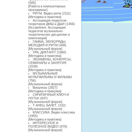
(585)
[
Работа в компьютерных
программах
]
РИТМ. Видео ритм
(2111)
[
Методика и практика
]
Ассоциация педагогов-
теоретиков ДМШ и ДШИ
(1456)
[
Ассамблея. Ассоциация
педагогов музыкально-
теоретических дисциплин и
композиции
]
ГАММА, ЗВУКОРЯДЫ,
МЕЛОДИЯ И РИТМ
(408)
[
Музыкальный форум
]
УРА, ДИКТАНТ!
(1960)
[
Методика и практика
]
ЭКЗАМЕНЫ, КОНКУРСЫ,
СЕМИНАРЫ и ЗАНЯТИЯ
(1539)
[
Методика и практика
]
МУЗЫКАЛЬНЫЕ
МУЛЬТФИЛЬМЫ И ФИЛЬМЫ
(756)
[
Музыкальный форум
]
Вокализы
(2827)
[
Методика и практика
]
СКРИПИЧНЫЙ КЛЮЧ И
НОТЫ!
(647)
[
Музыкальный форум
]
Т АНЕЦ. БАЛЕТ.
(232)
[
Музыкальный форум
]
КЛАССИКА. Видео классика
(1955)
[
Методика и практика
]
ИНТЕРЕСНОЕ И
ПОЛЕЗНОЕ ВИДЕО
(878)
[
Музыкальный форум
]