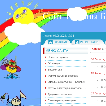
Сайт Татьяны 
Четверг, 06.08.2026, 17:04
ГЛАВНАЯ
РЕГИСТРАЦИЯ
Главная
»
МЕНЮ САЙТА
Новости портала
30 Августа,
Об авторе
19:2
Библиотека
28 Августа,
Форум Татьяны Боровик
17:3
Отзывы о методике Т. Боровик
10:1
Статьи о методике и авторе
27 Августа,
Дидактика методики
Семинары-практикумы
15:2