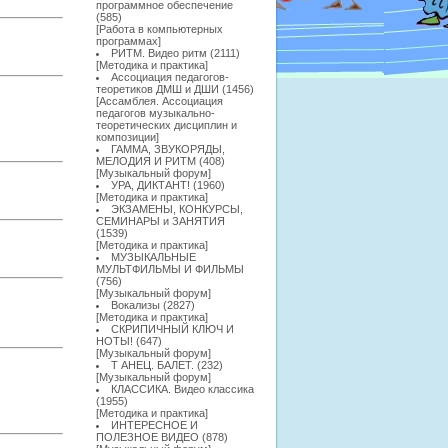
программное обеспечение
(585)
[
Работа в компьютерных
программах
]
РИТМ. Видео ритм
(2111)
[
Методика и практика
]
Ассоциация педагогов-
теоретиков ДМШ и ДШИ
(1456)
[
Ассамблея. Ассоциация
педагогов музыкально-
теоретических дисциплин и
композиции
]
ГАММА, ЗВУКОРЯДЫ,
МЕЛОДИЯ И РИТМ
(408)
[
Музыкальный форум
]
УРА, ДИКТАНТ!
(1960)
[
Методика и практика
]
ЭКЗАМЕНЫ, КОНКУРСЫ,
СЕМИНАРЫ и ЗАНЯТИЯ
(1539)
[
Методика и практика
]
МУЗЫКАЛЬНЫЕ
МУЛЬТФИЛЬМЫ И ФИЛЬМЫ
(756)
[
Музыкальный форум
]
Вокализы
(2827)
[
Методика и практика
]
СКРИПИЧНЫЙ КЛЮЧ И
НОТЫ!
(647)
[
Музыкальный форум
]
Т АНЕЦ. БАЛЕТ.
(232)
[
Музыкальный форум
]
КЛАССИКА. Видео классика
(1955)
[
Методика и практика
]
ИНТЕРЕСНОЕ И
ПОЛЕЗНОЕ ВИДЕО
(878)