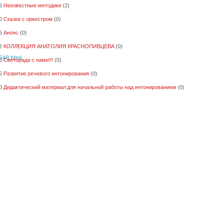
6
Неизвестные методики
(2)
0
Сказки с оркестром
(0)
6
Анонс
(0)
2
КОЛЛЕКЦИЯ АНАТОЛИЯ КРАСНОПИВЦЕВА
(0)
2548.html
6
Светорада с нами!!!
(0)
5
Развитие речевого интонирования
(0)
0
Дидактический материал для начальной работы над интонированием
(0)