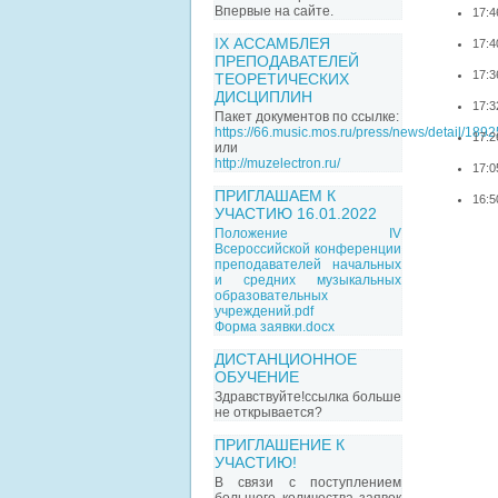
Впервые на сайте.
17:4
IX АССАМБЛЕЯ
17:4
ПРЕПОДАВАТЕЛЕЙ
17:3
ТЕОРЕТИЧЕСКИХ
ДИСЦИПЛИН
17:3
Пакет документов по ссылке:
https://66.music.mos.ru/press/news/detail/189
17:2
или
http://muzelectron.ru/
17:0
ПРИГЛАШАЕМ К
16:5
УЧАСТИЮ 16.01.2022
Положение IV
Всероссийской конференции
преподавателей начальных
и средних музыкальных
образовательных
учреждений.pdf
Форма заявки.docx
ДИСТАНЦИОННОЕ
ОБУЧЕНИЕ
Здравствуйте!ссылка больше
не открывается?
ПРИГЛАШЕНИЕ К
УЧАСТИЮ!
В связи с поступлением