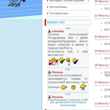
Методика Татьяны Боровик
25 Августа,
Фотоальбомы
20:1
Гостевая книга
21 Августа,
МИНИ-ЧАТ
17:5
08:2
20 Августа,
00:3
19 Августа,
18:3
18 Августа,
00:5
ТВО
17 Августа,
22:0
01:5
Для добавления необходима
11 Августа,
авторизация