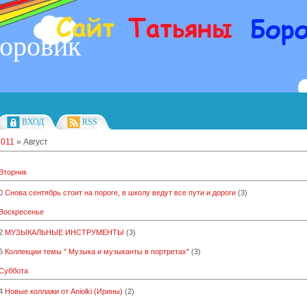
Боровик
ВХОД
RSS
2011
»
Август
 Вторник
0
Снова сентябрь стоит на пороге, в школу ведут все пути и дороги
(3)
 Воскресенье
2
МУЗЫКАЛЬНЫЕ ИНСТРУМЕНТЫ
(3)
6
Коллекции темы " Музыка и музыканты в портретах"
(3)
 Суббота
4
Новые коллажи от Aniolki (Ирины)
(2)