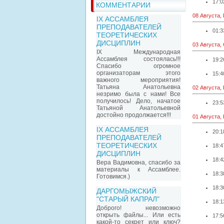
17:0
КОММЕНТАРИИ
08 Августа,
IX АССАМБЛЕЯ
ПРЕПОДАВАТЕЛЕЙ
01:3
ТЕОРЕТИЧЕСКИХ
ДИСЦИПЛИН
03 Августа,
IX Международная
Ассамблея состоялась!!!
19:2
Спасибо огромное
организаторам этого
15:4
важного мероприятия!
Татьяна Анатольевна
02 Августа,
незримо была с нами! Все
получилось! Дело, начатое
23:5
Татьяной Анатольевной
достойно продолжается!!!
01 Августа,
IX АССАМБЛЕЯ
20:1
ПРЕПОДАВАТЕЛЕЙ
ТЕОРЕТИЧЕСКИХ
18:4
ДИСЦИПЛИН
18:4
Вера Вадимовна, спасибо за
материалы к Ассамблее.
18:3
Готовимся.)
18:3
ДАРГОМЫЖСКИЙ
"СТАРЫЙ КАПРАЛ"
18:1
Доброго! невозможно
открыть файлы... Или есть
17:5
какой-то секрет или ключ?