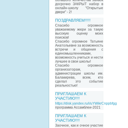
большого количества заявок
досрочно ЗАКРЫТ набор в
онлайн-школу "Открытые
двери" - 2!
ПОЗДРАВЛЯЕМ!!!!!
Спасибо огромное
уважаемому жюри за такую
высокую оценку моих
поисков!
Спасибо огромное Татьяне
Анатольевне за возможность
встречи и общения с
единомышленниками,
возможность учиться и нести
лучшее в свои школы!
Спасибо огромное
организаторам,
администрации школы им.
Балакирева, всем, кто
сделал это событие
реальностью!
ПРИГЛАШАЕМ К
УЧАСТИЮ!!!!
https://disk.yandex.ru/i/uYWikrCnppbfgg
программа Ассамблеи-2021
ПРИГЛАШАЕМ К
УЧАСТИЮ!!!!
Заочное, как и очное участие