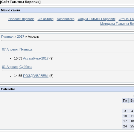
[
Сайт Татьяны Боровик
]
Меню сайта
Новости портала
Об авторе
Библиотека
Форум Татьяны Боровик
Отзывы о 
Методика Татьяны Бо
Главная
»
2017
»
Апрель
07 Апреля, Пятница
15:53
Ассамблея-2017
(9)
01 Апреля, Суббота
14:55
ПОЗДРАВЛЯЕМ!
(5)
Calendar
Пн
Вт
3
4
10
11
17
18
24
25