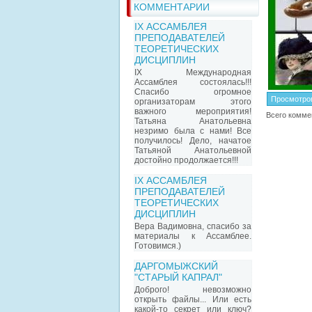
КОММЕНТАРИИ
IX АССАМБЛЕЯ
ПРЕПОДАВАТЕЛЕЙ
ТЕОРЕТИЧЕСКИХ
ДИСЦИПЛИН
IX Международная
Ассамблея состоялась!!!
Спасибо огромное
Просмотро
организаторам этого
важного мероприятия!
Всего комме
Татьяна Анатольевна
незримо была с нами! Все
получилось! Дело, начатое
Татьяной Анатольевной
достойно продолжается!!!
IX АССАМБЛЕЯ
ПРЕПОДАВАТЕЛЕЙ
ТЕОРЕТИЧЕСКИХ
ДИСЦИПЛИН
Вера Вадимовна, спасибо за
материалы к Ассамблее.
Готовимся.)
ДАРГОМЫЖСКИЙ
"СТАРЫЙ КАПРАЛ"
Доброго! невозможно
открыть файлы... Или есть
какой-то секрет или ключ?