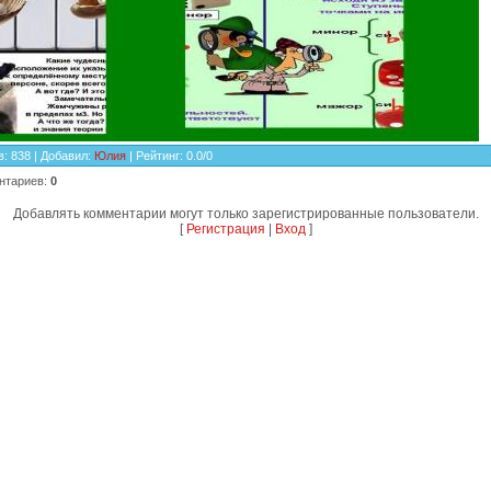
в
: 838 |
Добавил
:
Юлия
|
Рейтинг
:
0.0
/
0
нтариев
:
0
Добавлять комментарии могут только зарегистрированные пользователи.
[
Регистрация
|
Вход
]