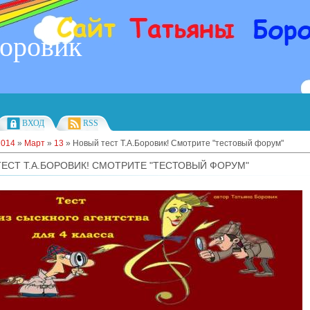
Боровик
ВХОД
RSS
2014
»
Март
»
13
» Новый тест Т.А.Боровик! Смотрите "тестовый форум"
ЕСТ Т.А.БОРОВИК! СМОТРИТЕ "ТЕСТОВЫЙ ФОРУМ"