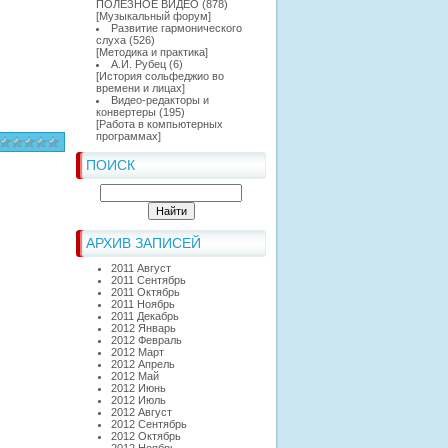
ПОЛЕЗНОЕ ВИДЕО
(878)
[
Музыкальный форум
]
Развитие гармонического
слуха
(526)
[
Методика и практика
]
А.И. Рубец
(6)
[
История сольфеджио во
времени и лицах
]
Видео-редакторы и
конвертеры
(195)
[
Работа в компьютерных
программах
]
ПОИСК
АРХИВ ЗАПИСЕЙ
2011 Август
2011 Сентябрь
2011 Октябрь
2011 Ноябрь
2011 Декабрь
2012 Январь
2012 Февраль
2012 Март
2012 Апрель
2012 Май
2012 Июнь
2012 Июль
2012 Август
2012 Сентябрь
2012 Октябрь