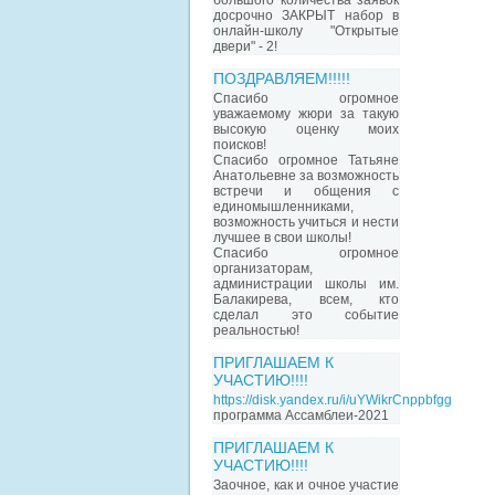
большого количества заявок
досрочно ЗАКРЫТ набор в
онлайн-школу "Открытые
двери" - 2!
ПОЗДРАВЛЯЕМ!!!!!
Спасибо огромное
уважаемому жюри за такую
высокую оценку моих
поисков!
Спасибо огромное Татьяне
Анатольевне за возможность
встречи и общения с
единомышленниками,
возможность учиться и нести
лучшее в свои школы!
Спасибо огромное
организаторам,
администрации школы им.
Балакирева, всем, кто
сделал это событие
реальностью!
ПРИГЛАШАЕМ К
УЧАСТИЮ!!!!
https://disk.yandex.ru/i/uYWikrCnppbfgg
программа Ассамблеи-2021
ПРИГЛАШАЕМ К
УЧАСТИЮ!!!!
Заочное, как и очное участие