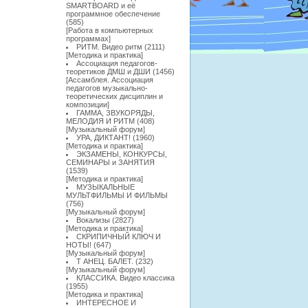
SMARTBOARD и её
программное обеспечение
(585)
[
Работа в компьютерных
программах
]
РИТМ. Видео ритм
(2111)
[
Методика и практика
]
Ассоциация педагогов-
теоретиков ДМШ и ДШИ
(1456)
[
Ассамблея. Ассоциация
педагогов музыкально-
теоретических дисциплин и
композиции
]
ГАММА, ЗВУКОРЯДЫ,
МЕЛОДИЯ И РИТМ
(408)
[
Музыкальный форум
]
УРА, ДИКТАНТ!
(1960)
[
Методика и практика
]
ЭКЗАМЕНЫ, КОНКУРСЫ,
СЕМИНАРЫ и ЗАНЯТИЯ
(1539)
[
Методика и практика
]
МУЗЫКАЛЬНЫЕ
МУЛЬТФИЛЬМЫ И ФИЛЬМЫ
(756)
[
Музыкальный форум
]
Вокализы
(2827)
[
Методика и практика
]
СКРИПИЧНЫЙ КЛЮЧ И
НОТЫ!
(647)
[
Музыкальный форум
]
Т АНЕЦ. БАЛЕТ.
(232)
[
Музыкальный форум
]
КЛАССИКА. Видео классика
(1955)
[
Методика и практика
]
ИНТЕРЕСНОЕ И