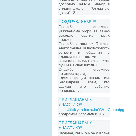
большого количества заявок
досрочно ЗАКРЫТ набор в
онлайн-школу "Открытые
двери" - 2!
ПОЗДРАВЛЯЕМ!!!!!
Спасибо огромное
уважаемому жюри за такую
высокую оценку моих
поисков!
Спасибо огромное Татьяне
Анатольевне за возможность
встречи и общения с
единомышленниками,
возможность учиться и нести
лучшее в свои школы!
Спасибо огромное
организаторам,
администрации школы им.
Балакирева, всем, кто
сделал это событие
реальностью!
ПРИГЛАШАЕМ К
УЧАСТИЮ!!!!
https://disk.yandex.ru/i/uYWikrCnppbfgg
программа Ассамблеи-2021
ПРИГЛАШАЕМ К
УЧАСТИЮ!!!!
Заочное, как и очное участие