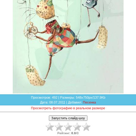
Просмотров
: 492 |
Размеры
: 548x750px/137.9Kb
Дата
: 08.07.2011 |
Добавил
:
Песенка
Просмотреть фотографию в реальном размере
Рейтинг
:
0.0
/
0