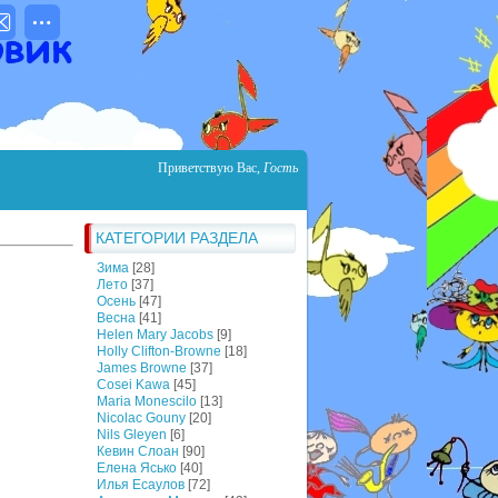
Приветствую Вас
,
Гость
КАТЕГОРИИ РАЗДЕЛА
Зима
[28]
Лето
[37]
Осень
[47]
Весна
[41]
Helen Mary Jacobs
[9]
Holly Clifton-Browne
[18]
James Browne
[37]
Cosei Kawa
[45]
Maria Monescilo
[13]
Nicolac Gouny
[20]
Nils Gleyen
[6]
Кевин Слоан
[90]
Елена Ясько
[40]
Илья Есаулов
[72]