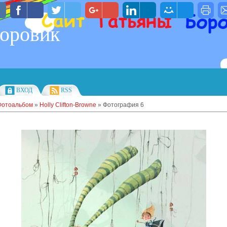
Боровик
ВХОД
RSS
Фотоальбом
»
Holly Clifton-Browne
» Фотография 6