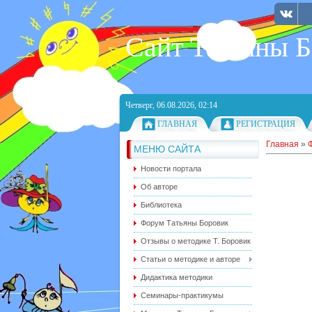
Сайт Татьяны 
Четверг, 06.08.2026, 02:14
ГЛАВНАЯ
РЕГИСТРАЦИЯ
Главная
»
МЕНЮ САЙТА
Новости портала
Об авторе
Библиотека
Форум Татьяны Боровик
Отзывы о методике Т. Боровик
Статьи о методике и авторе
Дидактика методики
Семинары-практикумы