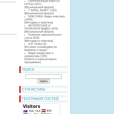
СКРИПИЧНЫЙ КЛЮЧ И
НОТЫ!
(647)
[
Музыкальный форум
]
Т АНЕЦ. БАЛЕТ.
(232)
[
Музыкальный форум
]
КЛАССИКА. Видео классика
(1955)
[
Методика и практика
]
ИНТЕРЕСНОЕ И
ПОЛЕЗНОЕ ВИДЕО
(878)
[
Музыкальный форум
]
Развитие гармонического
слуха
(526)
[
Методика и практика
]
А.И. Рубец
(6)
[
История сольфеджио во
времени и лицах
]
Видео-редакторы и
конвертеры
(195)
[
Работа в компьютерных
программах
]
ПОИСК
СТАТИСТИКА
ГЕОГРАФИЯ ГОСТЕЙ