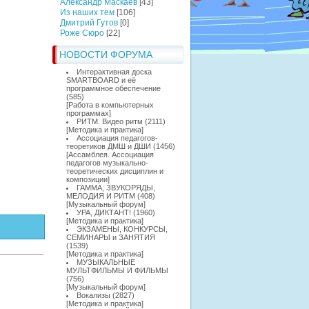
Александр Маскаев
[43]
Из наших тем
[106]
Дмитрий Гутов
[0]
Роже Сюро
[22]
НОВОСТИ ФОРУМА
Интерактивная доска
SMARTBOARD и её
программное обеспечение
(585)
[
Работа в компьютерных
программах
]
РИТМ. Видео ритм
(2111)
[
Методика и практика
]
Ассоциация педагогов-
теоретиков ДМШ и ДШИ
(1456)
[
Ассамблея. Ассоциация
педагогов музыкально-
теоретических дисциплин и
композиции
]
ГАММА, ЗВУКОРЯДЫ,
МЕЛОДИЯ И РИТМ
(408)
[
Музыкальный форум
]
УРА, ДИКТАНТ!
(1960)
[
Методика и практика
]
ЭКЗАМЕНЫ, КОНКУРСЫ,
СЕМИНАРЫ и ЗАНЯТИЯ
(1539)
[
Методика и практика
]
МУЗЫКАЛЬНЫЕ
МУЛЬТФИЛЬМЫ И ФИЛЬМЫ
(756)
[
Музыкальный форум
]
Вокализы
(2827)
[
Методика и практика
]