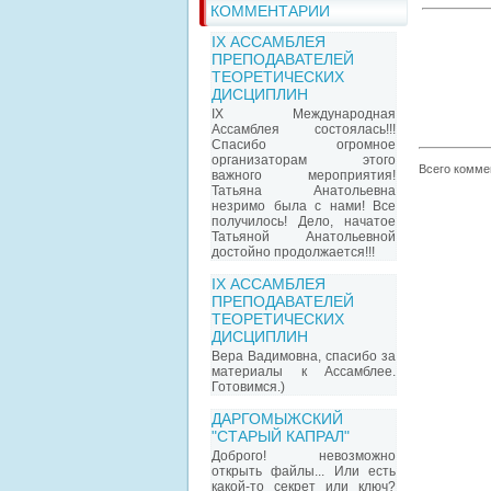
КОММЕНТАРИИ
IX АССАМБЛЕЯ
ПРЕПОДАВАТЕЛЕЙ
ТЕОРЕТИЧЕСКИХ
ДИСЦИПЛИН
IX Международная
Ассамблея состоялась!!!
Спасибо огромное
организаторам этого
Всего комме
важного мероприятия!
Татьяна Анатольевна
незримо была с нами! Все
получилось! Дело, начатое
Татьяной Анатольевной
достойно продолжается!!!
IX АССАМБЛЕЯ
ПРЕПОДАВАТЕЛЕЙ
ТЕОРЕТИЧЕСКИХ
ДИСЦИПЛИН
Вера Вадимовна, спасибо за
материалы к Ассамблее.
Готовимся.)
ДАРГОМЫЖСКИЙ
"СТАРЫЙ КАПРАЛ"
Доброго! невозможно
открыть файлы... Или есть
какой-то секрет или ключ?