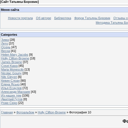
[
Сайт Татьяны Боровик
]
Меню сайта
Новости портала
Об авторе
Библиотека
Форум Татьяны Боровик
Отзывы о 
Методика Татьяны Бо
Categories
Зима
[28]
Лето
[37]
Осень
[47]
Весна
[41]
Helen Mary Jacobs
[9]
Holly Clifton-Browne
[18]
James Browne
[37]
Cosei Kawa
[45]
Maria Monescilo
[13]
Nicolac Gouny
[20]
Nils Gleyen
[6]
Кевин Слоан
[90]
Елена Ясько
[40]
Илья Есаулов
[72]
Александр Маскаев
[43]
Из наших тем
[106]
Дмитрий Гутов
[0]
Роже Сюро
[22]
Главная
»
Фотоальбом
»
Holly Clifton-Browne
» Фотография 10
Фо