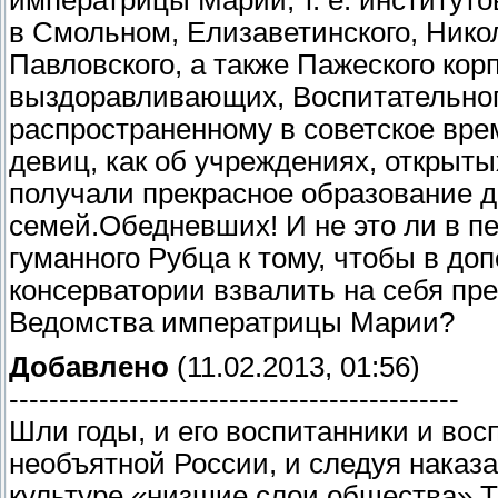
в Смольном, Елизаветинского, Никол
Павловского, а также Пажеского кор
выздоравливающих, Воспитательног
распространенному в советское вре
девиц, как об учреждениях, открыт
получали прекрасное образование д
семей.
Обедневших! И не это ли в п
гуманного Рубца к тому, чтобы в доп
консерватории взвалить на себя пр
Ведомства императрицы Марии?
Добавлено
(11.02.2013, 01:56)
---------------------------------------------
Шли годы, и его воспитанники и во
необъятной России, и следуя наказ
культуре «низшие слои общества».
Т