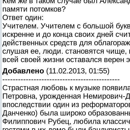
Кем же в таком случае был Алексан
памяти потомков?
Ответ один:
Учителем. Учителем с большой бук
искренне и до конца своих дней счи
действенных средств для облагораж
слушая ее, люди. становятся чище,
всей своей жизни оставался верен 
Добавлено
(11.02.2013, 01:55)
---------------------------------------------
Страстная любовь к музыке появилас
Петровна, урожденная Немирович-Да
впоследствии один из реформаторов
Данченко) была широко образованны
Филиппович Рубец, любила классич
гостями в их доме были бандуристы