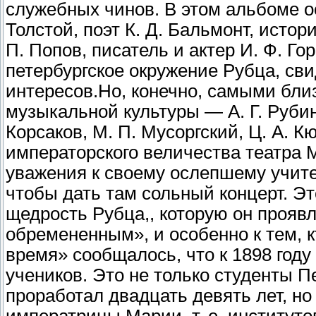
служебных чинов. В этом альбоме 
Толстой, поэт К. Д. Бальмонт, истор
П. Попов, писатель и актер И. Ф. Го
петербургское окружение Рубца, св
интересов.
Но, конечно, самыми бли
музыкальной культуры — А. Г. Рубин
Корсаков, М. П. Мусоргский, Ц. А. Кю
императорского величества театра 
уважения к своему ослепшему учител
чтобы дать там сольный концерт. Э
щедрость Рубца,, которую он прояв
обремененным», и особенно к тем, к
время» сообщалось, что к 1898 году
учеников. Это не только студенты П
проработал двадцать девять лет, н
императрицы Марии, т. е. институт