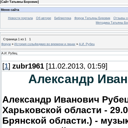
[
Сайт Татьяны Боровик
]
Меню сайта
Новости портала
Об авторе
Библиотека
Форум Татьяны Боровик
Отзывы о 
Методика Татьяны Бо
Страница
1
из
1
1
Форум
»
История сольфеджио во времени и лицах
»
А.И. Рубец
А.И. Рубец
[
1
]
zubr1961
[11.02.2013, 01:59]
Александр Иван
Александр Иванович Рубец 
Харьковской области - 29.0
Брянской области.) - музы