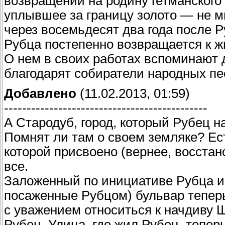
возвращении на родину гетманского 
уплывшее за границу золото — не м
через восемьдесят два года после Р
Рубца постепенно возвращается к ж
О нем в своих работах вспоминают
благодарят собиратели народных пе
Добавлено
(11.02.2013, 01:59)
---------------------------------------------
А Стародуб, город, который Рубец н
Помнят ли там о своем земляке? Ес
которой присвоено (вернее, восстано
все.
Заложенный по инициативе Рубца и 
посаженные Рубцом) бульвар тепер
с уважением относиться к начдиву Що
Рубец. Улица, где жил Рубец, тепер