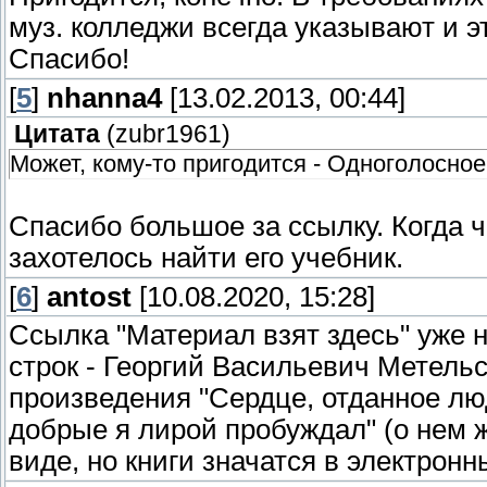
муз. колледжи всегда указывают и э
Спасибо!
[
5
]
nhanna4
[13.02.2013, 00:44]
Цитата
(
zubr1961
)
Может, кому-то пригодится - Одноголосно
Спасибо большое за ссылку. Когда ч
захотелось найти его учебник.
[
6
]
antost
[10.08.2020, 15:28]
Ссылка "Материал взят здесь" уже н
строк - Георгий Васильевич Метельс
произведения "Сердце, отданное люд
добрые я лирой пробуждал" (о нем ж
виде, но книги значатся в электронн