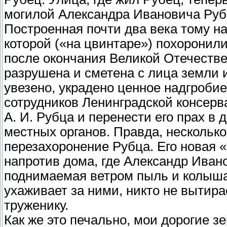
могилой Александра Ивановича Рубц
Построенная почти два века тому на
которой («на цвинтаре») похоронил
после окончания Великой Отечеств
разрушена и сметена с лица земли 
увезено, украдено ценное надгробие
сотрудников Ленинградской консерв
А. И. Рубца и перенести его прах в 
местных органов. Правда, нескольк
перезахоронение Рубца. Его новая 
напротив дома, где Александр Ивано
поднимаемая ветром пыль и колышат
ухаживает за ними, никто не вытир
труженику.
Как же это печально, мои дорогие 